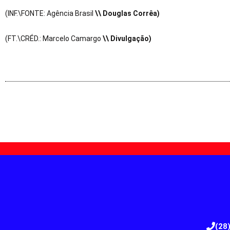
(INF.\FONTE: Agência Brasil
\\ Douglas Corrêa)
(FT.\CRÉD.: Marcelo Camargo
\\ Divulgação)
(28