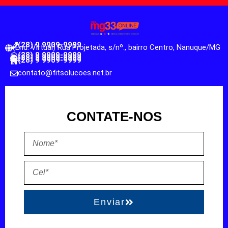
(28) 9 9909-9999
(End. Virtual) Rua Projetada, s/nº., bairro Centro, Nanuque/MG
(28) 9 9909-9999
(28) 9 9909-9999
(28) 9 9909-9999
contato@fitsolucoes.net.br
CONTATE-NOS
Enviar