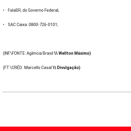
•
FalaBR
, do Governo Federal;
• SAC Caixa: 0800-726-0101;
(INF.\FONTE: Agência Brasil
\\ Wellton Máximo)
(FT.\CRÉD.: Marcello Casal
\\ Divulgação)