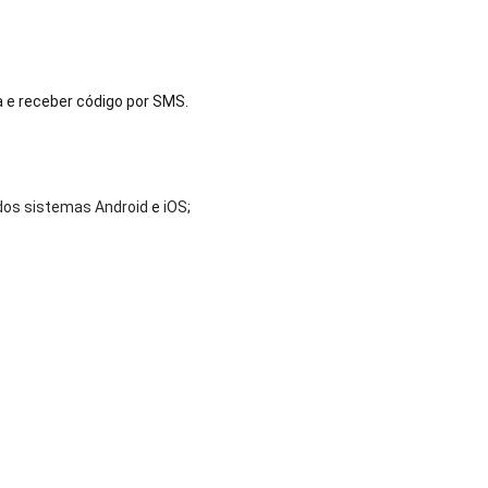
 e receber código por SMS.
 dos sistemas Android
e
iOS
;