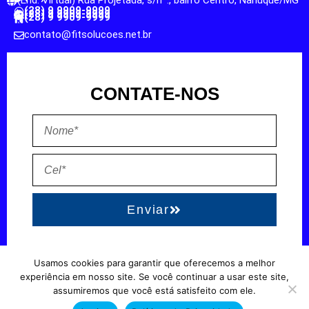
(End. Virtual) Rua Projetada, s/nº., bairro Centro, Nanuque/MG
(28) 9 9909-9999
(28) 9 9909-9999
(28) 9 9909-9999
contato@fitsolucoes.net.br
CONTATE-NOS
Enviar
Usamos cookies para garantir que oferecemos a melhor
EXPEDIENTE
QUEM SOMOS
POLÍTICA DE PRIVACIDADE
TERMO DE USO
experiência em nosso site. Se você continuar a usar este site,
assumiremos que você está satisfeito com ele.