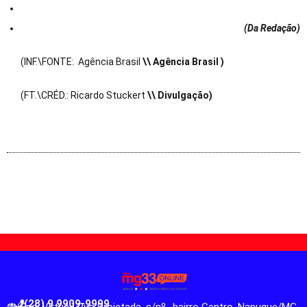
(Da Redação
)
(INF.\FONTE: Agência Brasil
\\ Agência Brasil )
(FT.\CRÉD.: Ricardo Stuckert
\\ Divulgação)
(28) 9 9909-9999