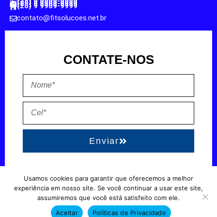
(28) 9 9909-9999
(28) 9 9909-9999
(28) 9 9909-9999
contato@fitsolucoes.net.br
CONTATE-NOS
Enviar
Usamos cookies para garantir que oferecemos a melhor
EXPEDIENTE
QUEM SOMOS
POLÍTICA DE PRIVACIDADE
TERMO DE USO
experiência em nosso site. Se você continuar a usar este site,
assumiremos que você está satisfeito com ele.
Direitos reservados à FIT Soluções = Atualizado pelo Consórcio de
Aceitar
Políticas de Privacidade