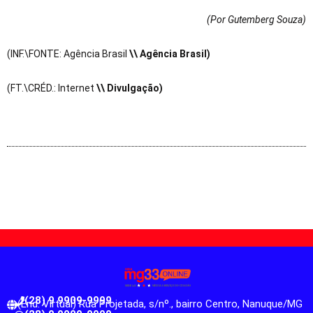
(Por Gutemberg Souza
)
(INF.\FONTE: Agência Brasil
\\ Agência Brasil)
(FT.\CRÉD.: Internet
\\ Divulgação)
(28) 9 9909-9999
(End. Virtual) Rua Projetada, s/nº., bairro Centro, Nanuque/MG