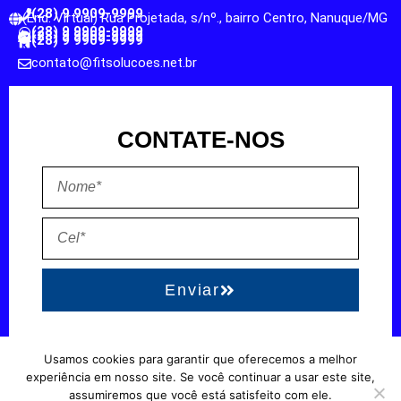
(28) 9 9909-9999
(End. Virtual) Rua Projetada, s/nº., bairro Centro, Nanuque/MG
(28) 9 9909-9999
(28) 9 9909-9999
(28) 9 9909-9999
contato@fitsolucoes.net.br
CONTATE-NOS
Enviar
Usamos cookies para garantir que oferecemos a melhor
EXPEDIENTE
QUEM SOMOS
POLÍTICA DE PRIVACIDADE
TERMO DE USO
experiência em nosso site. Se você continuar a usar este site,
assumiremos que você está satisfeito com ele.