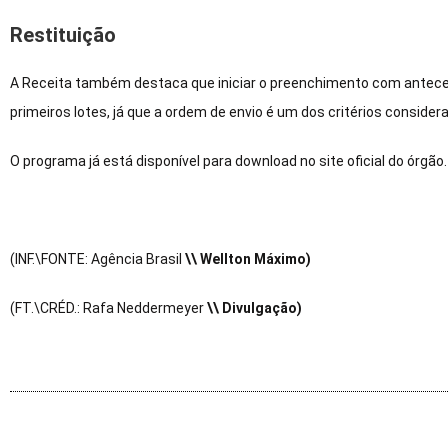
Restituição
A Receita também destaca que iniciar o preenchimento com antece
primeiros lotes, já que a ordem de envio é um dos critérios consider
O programa já está disponível para download no site oficial do órgão.
(INF.\FONTE: Agência Brasil
\\ Wellton Máximo)
(FT.\CRÉD.: Rafa Neddermeyer
\\ Divulgação)